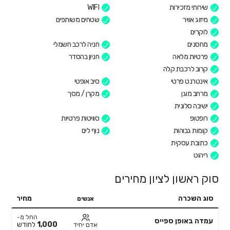
שירותי מזכירות
WIFI
מיזוג אוויר
שטחים משותפים
לוקרים
מחסנים
חניה לרכב חשמלי
פרטיות מלאה
חניון בהסדר
קרוב לרכבת קלה
אינטרנט פרטי
סיב אופטי
מרחב מוגן
מקרן / מסך
ישיבה סלונית
רופטופ
סוויטות פרטיות
קומות גבוהות
נוף לים
כתובת עסקית
ריהוט
סוק ראשון לציון מחירים
סוג השכרה
מחיר
אנשים
החל מ-
עמדה באופן ספייס
1,000
לחודש
אדם יחיד