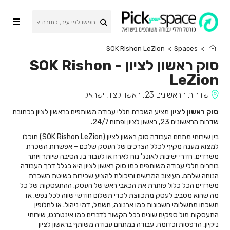
Ski
t
conten
SOK Rishon LeZion
>
Spaces
>
סוק ראשון לציון
-
SOK Rishon
LeZion
שדרות הראשונים 23, ראשון לציון, ישראל
סוק ראשון לציון
מציע השכרת חללי עבודה משותפים בראשון לציון בכתובת
שדרות הראשונים 23, ראשון לציון ופתוח 24/7.
בין שירותי מתחם העבודה סוק ראשון לציון (SOK Rishon LeZion) תוכלו
למצוא מענה מקיף לכלל הצרכים של העסק שלכם – אפשרות השכרת
משרדים, חדרי ישיבות לאונג' נוח לארח או לעבוד בו. הסיבה שיותר ויותר
בוחרים חללי עבודה משותפים כמו סוק ראשון לציון היא בגלל דרך העבודה
הנוחה שלהם. העיצוב המרשים והיכולת להציע שכירות בשיטת השכרת
משרדים הכל כלול פותרת את הכאבי ראש של העסק. ההתעסקות של כל
מה שהוא מסביב לעסק מתכווצת לכדי תשלום חודשי שווה לכל נפש. אז
תשכחו מתשלומי חשבונות כמו ארנונה, חשמל, דמי ניהול. או לחלופין
התעסקות מול ספקים שונים בכל הקשור לדברים כמו אינטרנט, שירותי
ניקיון, הדפסות וכדומה. עבודה במתחם עבודה משותף בראשון לציון