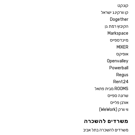
קונקט
קו וורקינג ישראל
Dogether
הקיבוץ רמת גן
Markspace
מיינדספייס
MIXER
אופיקס
Openvalley
Powerball
Regus
Rent24
ROOMS מבית פתאל
שרונה ספייס
אורבן פלייס
ווי וורק (WeWork)
משרדים להשכרה
משרדים להשכרה בתל אביב