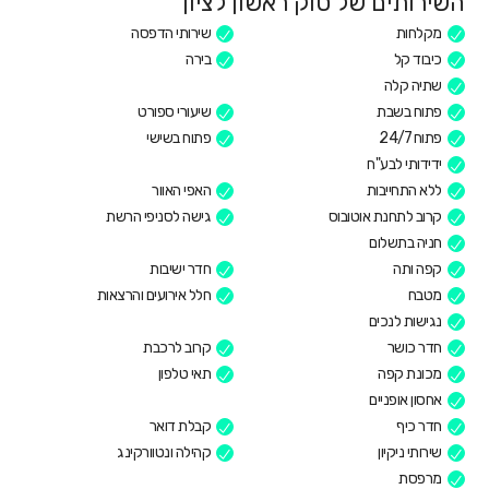
השירותים של סוק ראשון לציון
מקלחות
שירותי הדפסה
כיבוד קל
בירה
שתיה קלה
פתוח בשבת
שיעורי ספורט
פתוח 24/7
פתוח בשישי
ידידותי לבע"ח
ללא התחייבות
האפי האוור
קרוב לתחנת אוטובוס
גישה לסניפי הרשת
חניה בתשלום
קפה ותה
חדר ישיבות
מטבח
חלל אירועים והרצאות
נגישות לנכים
חדר כושר
קרוב לרכבת
מכונת קפה
תאי טלפון
אחסון אופניים
חדר כיף
קבלת דואר
שירותי ניקיון
קהילה ונטוורקינג
מרפסת