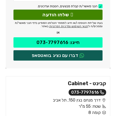
הנני מאשר/ת קבלת מבצעים, הטבות ועדכונים.
שלחו הודעה
בעת שליחת הטופס ו/או חיוג למספר הטלפון המופיע בדף הנני מאשר/ת
ומסכים/ה ל
תנאי השימוש ומדיניות הפרטיות
באתר.
או
חייגו: 073-7797616
דברו עם נציג בוואטסאפ
קבינט - Cabinet
073-7797616
דרך מנחם בגין 150, תל אביב
שטח: 55 מ"ר
קומה 8