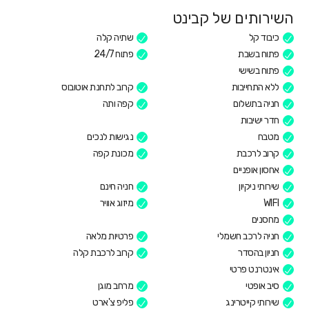
השירותים של קבינט
כיבוד קל
שתיה קלה
פתוח בשבת
פתוח 24/7
פתוח בשישי
ללא התחייבות
קרוב לתחנת אוטובוס
חניה בתשלום
קפה ותה
חדר ישיבות
מטבח
נגישות לנכים
קרוב לרכבת
מכונת קפה
אחסון אופניים
שירותי ניקיון
חניה חינם
WIFI
מיזוג אוויר
מחסנים
חניה לרכב חשמלי
פרטיות מלאה
חניון בהסדר
קרוב לרכבת קלה
אינטרנט פרטי
סיב אופטי
מרחב מוגן
שירותי קייטרינג
פליפ צ'ארט