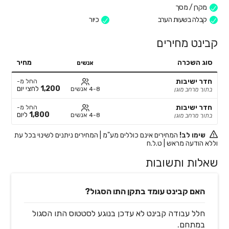
מקרן / מסך
קבלה בשעות הערב
כיור
קבינט מחירים
סוג השכרה
מחיר
אנשים
חדר ישיבות
החל מ-
1,200
לחצי יום
4-8 אנשים
בתוך מרחב מוגן
חדר ישיבות
החל מ-
1,800
ליום
4-8 אנשים
בתוך מרחב מוגן
שימו לב!
המחירים אינם כוללים מע"מ | המחירים ניתנים לשינוי בכל עת
וללא הודעה מראש | ט.ל.ח
שאלות ותשובות
האם קבינט עומד בתקן התו הסגול?
חלל עבודה קבינט לא עדכן בנוגע לסטטוס התו הסגול
במתחם.