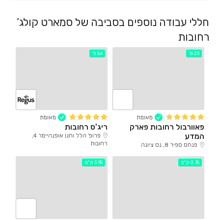
חללי עבודה נוספים בסביבה של סמארט קולג’
רחובות
23 מ'
54 מ'
מאומת
מאומת
פאוורבול רחובות פארק
ריג'ס רחובות
המדע
פרופ' הלל וחנן אופנהיימר 4,
רחובות
פנחס ספיר 8, נס ציונה
2.75 ק"מ
3.95 ק"מ