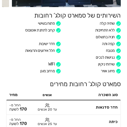
השירותים של סמארט קולג’ רחובות
שתיה קלה
פתוח בשישי
ללא התחייבות
קרוב לתחנת אוטובוס
חניה בתשלום
קפה ותה
חדר ישיבות
מטבח
חלל אירועים והרצאות
נגישות לנכים
שירותי ניקיון
WIFI
מיזוג אוויר
מרחב מוגן
סמארט קולג’ רחובות מחירים
סוג השכרה
מחיר
אנשים
החל מ-
חדר סדנאות
170
לשעה
עד 20 אנשים
החל מ-
כיתה
170
לשעה
עד 25 אנשים