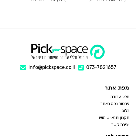
דם המכבים 38, מודיעין
דרך מאיר וייסגל, רחובות
info@pickspace.co.il
073-7821657
מפת אתר
חללי עבודה
פרסום נכס באתר
בלוג
תקנון ותנאי שימוש
יצירת קשר