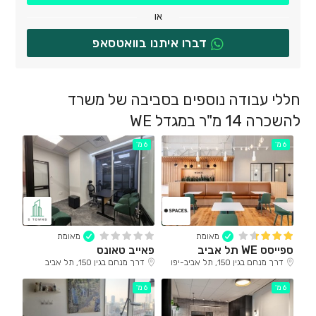
או
דברו איתנו בוואטסאפ
חללי עבודה נוספים בסביבה של משרד
להשכרה 14 מ"ר במגדל WE
6 מ'
6 מ'
מאומת
מאומת
ספייסס WE תל אביב
פאייב טאונס
דרך מנחם בגין 150, תל אביב-יפו
דרך מנחם בגין 150, תל אביב
6 מ'
6 מ'