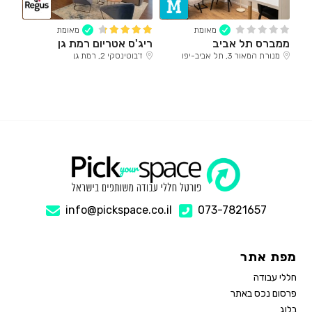
מאומת
מאומת
ממברס תל אביב
ריג'ס אטריום רמת גן
מנורת המאור 3, תל אביב-יפו
ז'בוטינסקי 2, רמת גן
info@pickspace.co.il
073-7821657
מפת אתר
חללי עבודה
פרסום נכס באתר
בלוג