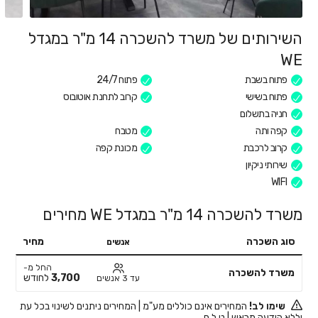
השירותים של משרד להשכרה 14 מ"ר במגדל
WE
פתוח בשבת
פתוח 24/7
פתוח בשישי
קרוב לתחנת אוטובוס
חניה בתשלום
קפה ותה
מטבח
קרוב לרכבת
מכונת קפה
שירותי ניקיון
WIFI
משרד להשכרה 14 מ"ר במגדל WE מחירים
סוג השכרה
מחיר
אנשים
החל מ-
משרד להשכרה
3,700
לחודש
עד 3 אנשים
שימו לב!
המחירים אינם כוללים מע"מ | המחירים ניתנים לשינוי בכל עת
וללא הודעה מראש | ט.ל.ח