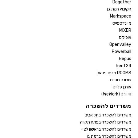
Dogether
הקיבוץ רמת גן
Markspace
מיינדספייס
MIXER
אופיקס
Openvalley
Powerball
Regus
Rent24
ROOMS מבית פתאל
שרונה ספייס
אורבן פלייס
ווי וורק (WeWork)
משרדים להשכרה
משרדים להשכרה בתל אביב
משרדים להשכרה בפתח תקווה
משרדים להשכרה בראשון לציון
משרדים להשכרה ברמת גן