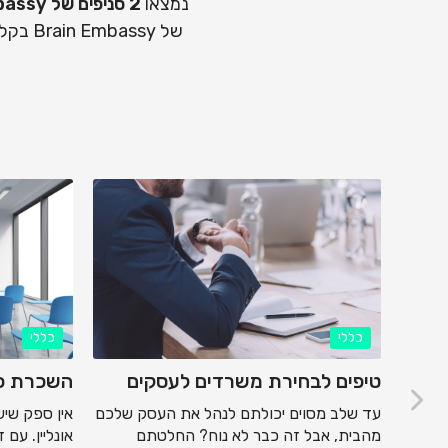
נמצאו
2 סניפים של Brain Embassy מתאימים לפי החיפוש שלכם.
של ssy
כללי
כללי
טיפים לבחירת משרדים לעסקים
השכרת כי
עד שלב מסוים יכולתם לנהל את העסק שלכם
אין ספק שיש
מהבית, אבל זה כבר לא נוח? החלטתם
אונליין. עם
בודה