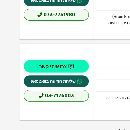
שליחת הודעה בוואטסאפ
073-7751980
הכל אודות בריין אמבסי ראש העין פארק אפק (Brain Embassy Rosh HaAyin Park Afek)
צרו איתי קשר
שליחת הודעה בוואטסאפ
03-7176003
הכל אודות בריין אמבסי תל אביב (Brain Embassy Tel Aviv) בכתובת השלושה 2 ד, תל אביב יפו,