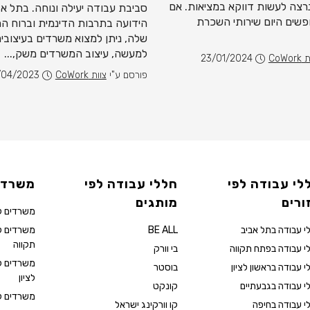
רצה לעשות דווקא במציאות. אם
סביבת עבודה יעילה ונוחה. בתל אב
שים היום שירותי השכרת
הידועה בתרבות הדינמית וברוח ה
שלה, ניתן למצוא משרדים בעיצובים
למעשה, עיצוב המשרדים משק,...
CoWor
23/01/2024
פורסם ע"י
צוות CoWork
/04/2023
לי עבודה לפי
חללי עבודה לפי
משרדי
ורים
מותגים
משרדים ל
י עבודה בתל אביב
BE ALL
משרדים 
תקווה
י עבודה בפתח תקווה
בי וורק
משרדים ל
י עבודה בראשון לציון
בוסטר
לציון
י עבודה בגבעתיים
קונקט
משרדים ל
י עבודה בחיפה
קו וורקינג ישראל