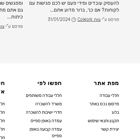
להעסיק עובדים ומידי פעם יש לכם פגישות עם
ומפגשים שנ
להגיע
לקוחות? אם כך, ברור מדוע אתם...
גם אתם מחפ
תם
כיתות...
פורסם ע"י
צוות CoWork
31/01/2024
פורסם ע"י
צוות k
מפת אתר
חפשו לפי
חל
אז
חללי עבודה
חללי עבודה משותפים
פרסום נכס באתר
משרד להשכרה
חלל
בלוג
חדרי ישיבות להשכרה
חלל
תקנון ותנאי שימוש
עמדה באופן ספייס
חלל
יצירת קשר
עמדה קבועה באופן
חלל
ספייס
חלל